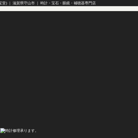
宝堂)
｜
滋賀県守山市
｜
時計
・
宝石
・
眼鏡
・
補聴器
専門店